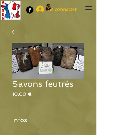
Se connecter
Savons feutrés
Prix
10,00 €
Infos
Savon au lait d’ânesse BIO 