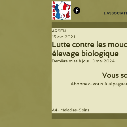
L'ASSOCIAT
ARSEN
15 avr. 2021
Lutte contre les mouc
élevage biologique
Dernière mise à jour :
3 mai 2024
Vous so
Abonnez-vous à alpagaarse
A4- Maladies-Soins