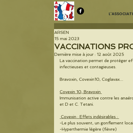
L'ASSOCIAT
ARSEN
15 mai 2023
VACCINATIONS PR
Dernière mise à jour :
12 août 2025
La vaccination permet de protéger eff
infectieuses et contagieuses. 
Bravoxin, Covexin10, Coglavax....
Covexin 10, Bravoxin 
Immunisation active contre les anaéro
et D et C. Tetani.
 Covexin : Effets indésirables : 
-Le plus souvent, un gonflement locali
-Hyperthermie légère (fièvre)