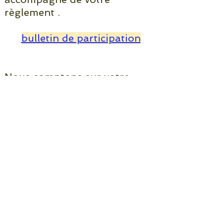
règlement .
bulletin de participation
Nous comptons sur votre
mobilisation pour représenter
collectivement la richesse de la
filière alpaga !