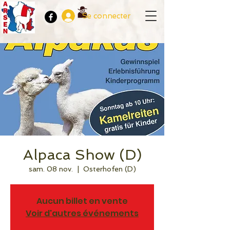
Se connecter
Alpaca Show (D)
sam. 08 nov.
  |  
Osterhofen (D)
Aucun billet en vente
Voir d'autres événements