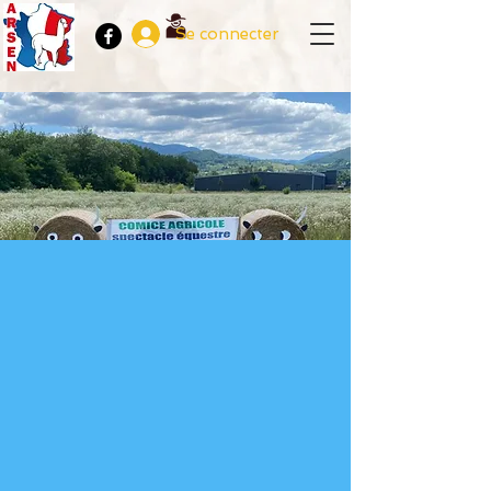
Se connecter
Comice agricole et
spectacle équestre
sam. 03 août
  |  
Saint-Sauveur
Avec la participation du Domaine MAEL
qui présente ses alpagas