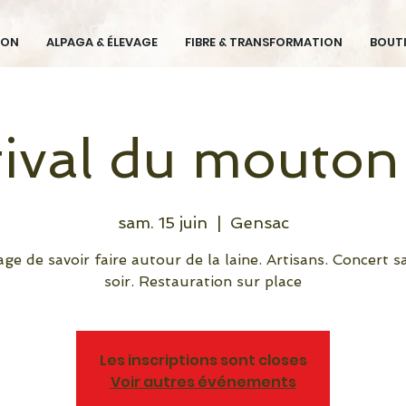
ION
ALPAGA & ÉLEVAGE
FIBRE & TRANSFORMATION
BOUT
tival du mouton 
sam. 15 juin
  |  
Gensac
ge de savoir faire autour de la laine. Artisans. Concert 
soir. Restauration sur place
Les inscriptions sont closes
Voir autres événements