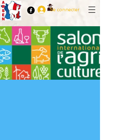
Se connecter
Salon de
l’agriculture (Paris)
sam. 23 févr.
  |  
Paris Expo
Depuis un demi-siècle, le Salon
International de l’Agriculture rassemble
chaque année tous les acteurs du monde