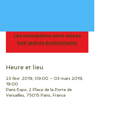
agricole. C'est l'événement agricole de
référence, non seulement en France mais
aussi à l’étranger...
Les inscriptions sont closes
Voir autres événements
Heure et lieu
23 févr. 2019, 09:00 – 03 mars 2019,
19:00
Paris Expo, 2 Place de la Porte de
Versailles, 75015 Paris, France
Partager cet événement