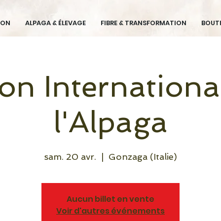
ION
ALPAGA & ÉLEVAGE
FIBRE & TRANSFORMATION
BOUT
on Internationa
l'Alpaga
sam. 20 avr.
  |  
Gonzaga (Italie)
Aucun billet en vente
Voir d'autres événements