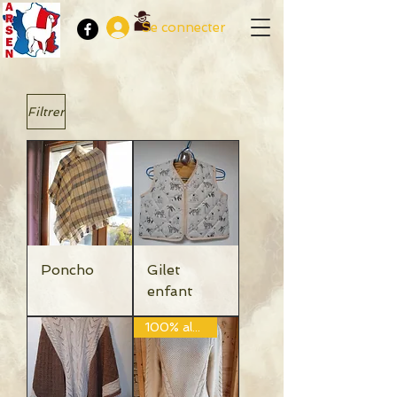
Se connecter
Filtrer
Poncho
Gilet
enfant
100% alpaga