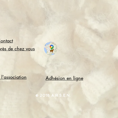
ontact
près de chez vous
l'association
Adhésion en ligne
​© 2018 A.R.S.E.N.