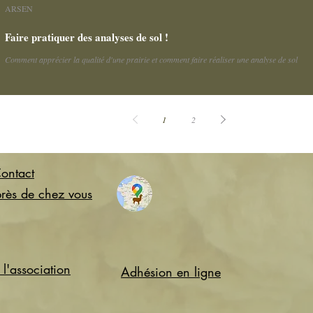
ARSEN
Faire pratiquer des analyses de sol !
Comment apprécier la qualité d'une prairie et comment faire réaliser une analyse de sol
1
2
ontact
près de chez vous
l'association
Adhésion en ligne