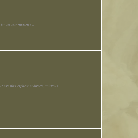
imiter leur nuisance ...
être plus explicite et directe, soit vous...