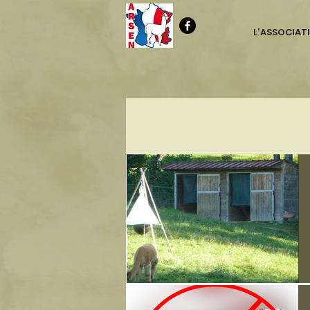
L'ASSOCIAT
Tous les articles
A0- Présentation de l'a
A6- Réglementation
B0- la fibre 
C0- Association ARSEN
D0-Evén