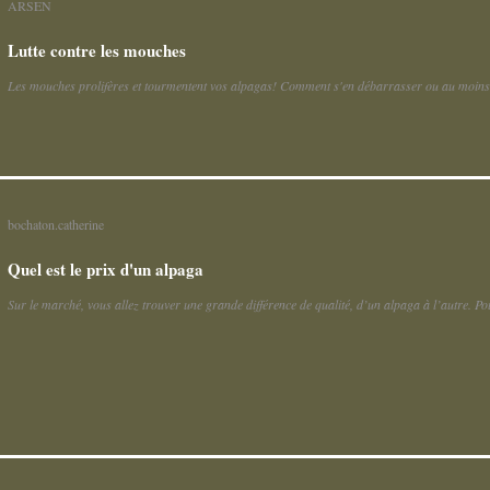
ARSEN
Lutte contre les mouches
Les mouches prolifères et tourmentent vos alpagas! Comment s'en débarrasser ou au moins l
bochaton.catherine
Quel est le prix d'un alpaga
Sur le marché, vous allez trouver une grande différence de qualité, d’un alpaga à l’autre. Pour 